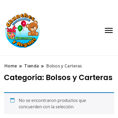
Tienda de Regalos, Peluches, Globos,
Chunches y Regalos
Novedades y mas.
– Manzanillo, Colima
Home
Tienda
Bolsos y Carteras
Categoría:
Bolsos y Carteras
No se encontraron productos que
concuerden con la selección.