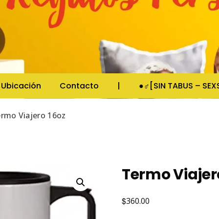
obos, Novedades y mas.
 – Manzanillo, Colima
Ubicación
Contacto
|
●♂[SIN TABUS – SE
rmo Viajero 16oz
Termo Viajer
$
360.00