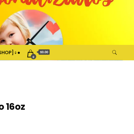
XSHOP]♀●
$0.00
0
o 16oz