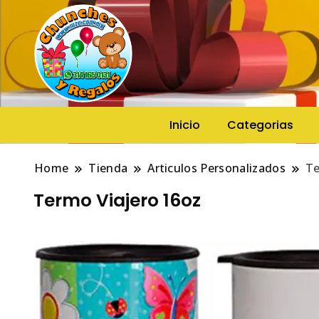
Tienda de Regalos, Peluches, Gl
Chunches y Regalos
Inicio
Categorias
Home
Tienda
Articulos Personalizados
Te
Termo Viajero 16oz